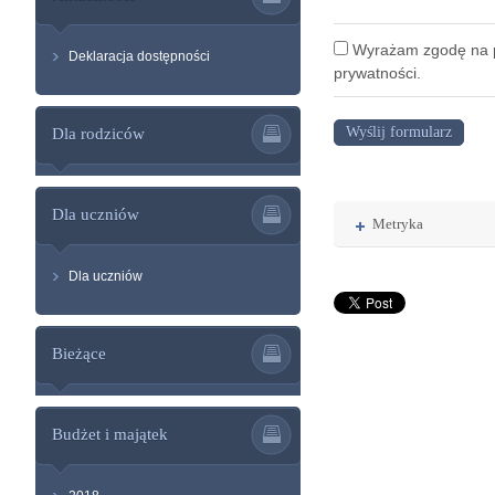
Wyrażam zgodę na p
Deklaracja dostępności
prywatności.
Dla rodziców
Dla uczniów
Rozwiń
Metryka
Dla uczniów
Bieżące
Budżet i majątek