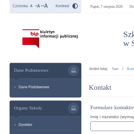
Czcionka:
Kontrast
Piątek,
7 sierpnia 2026
Do
Sz
w S
- K
Jesteś tutaj:
Start
/
Kont
Dane Podstawowe
Kontakt
Dane Podstawowe
Formularz kontakt
Organy Szkoły
Imię i nazwisko (wyma
Dyrektor