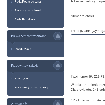
Adres e-mail (wymaga
Rada Pedagogiczna
Samorząd uczniowski
Numer telefonu:
Rada Rodziców
Treść pytania (wymaga
Prawo wewnątrzszkolne
Statut Szkoły
Pracownicy szkoły
Twój numer IP:
216.73.
Nauczyciele
W celu utrudnienia ro
Pracownicy obsługi szkoły
Dla przykładu: 2+1 daje
* Zadanie matematycz
Aktualności