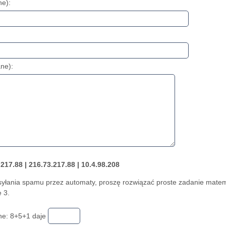
ne):
ne):
217.88 | 216.73.217.88 | 10.4.98.208
zsyłania spamu przez automaty, proszę rozwiązać proste zadanie mate
 3.
ne: 8+5+1 daje