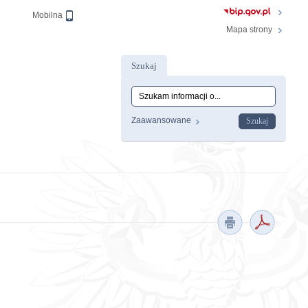
Wersja
Mobilna
Mapa strony
Szukaj
Tutaj wpisz szukaną frazę:
Wyszukiwanie
Zaawansowane