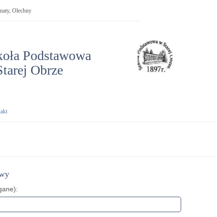
naty, Olechny
koła Podstawowa
tarej Obrze
ontakt
akt
owy
gane):