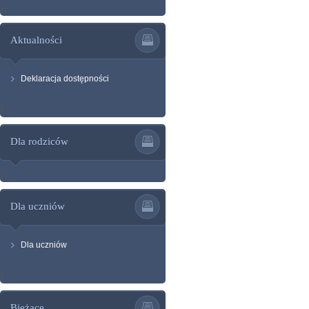
1
Aktualności
Deklaracja dostępności
1
Dla rodziców
1
Dla uczniów
Dla uczniów
1
Bieżące