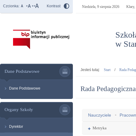
Czcionka:
Kontrast
Niedziela,
9 sierpnia 2026
Klary
Szkoł
w Sta
- Rad
Jesteś tutaj:
Start
/
Rada Pedag
Dane Podstawowe
Rada Pedagogiczna
Dane Podstawowe
Organy Szkoły
Nauczyciele
Pracowni
Dyrektor
Rozwiń
Metryka