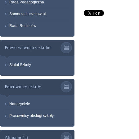
Rada Pedagogiczna
Samorząd uczniowski
Rada Rodziców
Prawo wewnątrzszkolne
Statut Szkoły
Pracownicy szkoły
Nauczyciele
Pracownicy obsługi szkoły
Aktualności