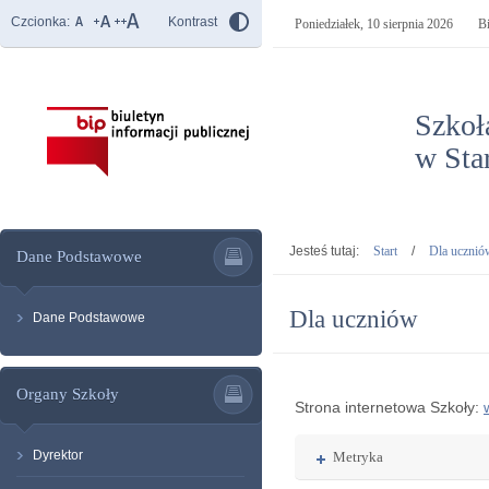
Czcionka:
Kontrast
Poniedziałek,
10 sierpnia 2026
B
Szkoł
w Sta
- Dla
Jesteś tutaj:
Start
/
Dla ucznió
Dane Podstawowe
Dla uczniów
Dane Podstawowe
Organy Szkoły
Strona internetowa Szkoły:
Dyrektor
Rozwiń
Metryka