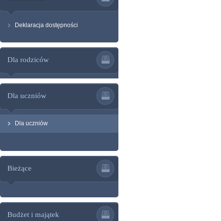
Deklaracja dostępności
Dla rodziców
Dla uczniów
Dla uczniów
1
Bieżące
1
Budżet i majątek